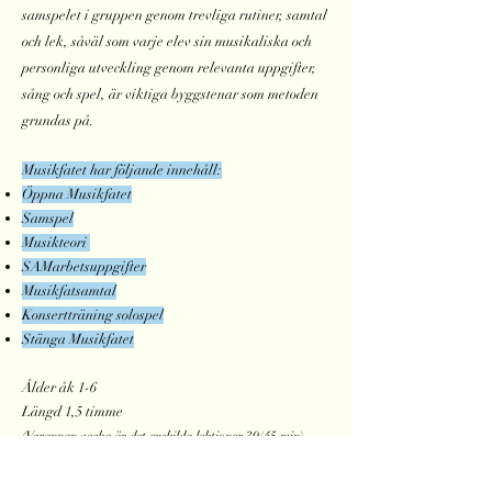
samspelet i gruppen genom trevliga rutiner, samtal
och lek, såväl som varje elev sin musikaliska och
personliga utveckling genom
relevanta
uppgifter,
sång och spel
,
är viktiga bygg
stenar som metoden
grundas på.
Musikfatet har följande innehåll:
Öppna Musikfatet
Samspel
Musikteori
SAMarbetsuppgifter
Musikfatsamtal
Konsertträning solospel
Stänga Musikfatet
Ålder åk 1-6
Längd 1,5 timme
(Varannan vecka är det enskilda lektioner 30/45 min)
Vi sätter iho
p grupper med största möjliga lika ålder