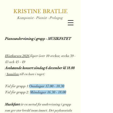
KRISTINE BRATLIE
Komponist - Pianist - Pedagog
Pianoundervisning i grupp - MUSIKFATET
Höstkursen 2026
löper över 10 veckor, vecka 39 -
43 och 45 - 49
Avslutande konsert söndag 6 december kl 18.00
(
Anmälan
till en kurs i t
aget)
Tid för grupp 1:
Onsdagar
17.00 - 18.30
Tid för grupp 2:
Måndagar
16.30 - 18.00
Musikfatet
är en metod för undervi
sning i grupp
som ger stor bredd inom ämnet. Det psykosociala