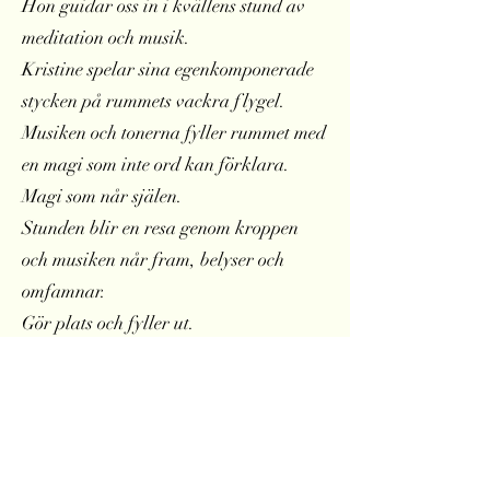
Hon guidar oss in i kvällens stund av
meditation och musik.
Kristine spelar sina egenkomponerade
stycken på rummets vackra flygel.
Musiken och tonerna fyller rummet med
en magi som inte ord kan förklara.
Magi som når själen.
Stunden blir en resa genom kroppen
och musiken når fram, belyser och
omfamnar.
Gör plats och fyller ut.
I hela kroppen.
Tonerna bjuder in mig till att
återvända till mig själv igen och landa i
mitt inre. Toner som grundar och
förankrar.