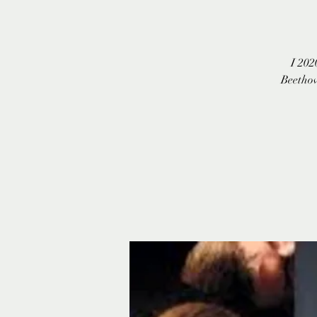
I 202
Beethov