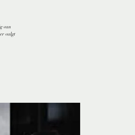
ig van
er valgt