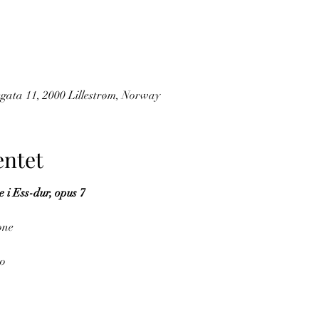
egata 11, 2000 Lillestrøm, Norway
ntet
 i Ess-dur, opus 7
one
so