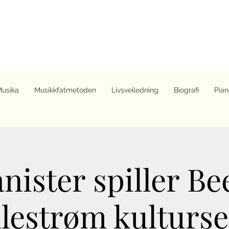
Musika
Musikkfatmetoden
Livsveiledning
Biografi
Pian
anister spiller B
llestrøm kulturs