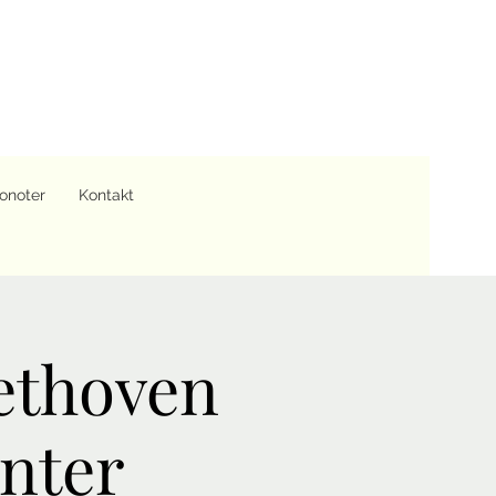
onoter
Kontakt
eethoven
enter